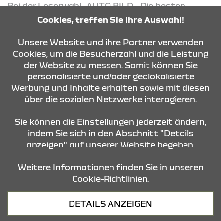
Bei der Leserwahl „AUTO BILD - Die besten
Marken in allen Klassen“ hat Dacia den
Cookies, treffen Sie Ihre Auswahl!
Gesamtsieg in der Kategorie „Preis/Leistung“
gewonnen. AUTO BILD Ausgabe 16/2026
Unsere Website und ihre Partner verwenden
Cookies, um die Besucherzahl und die Leistung
Abb. zeigt Dacia Fahrzeuge mit
der Website zu messen. Somit können Sie
Sonderausstattung
personalisierte und/oder geolokalisierte
Werbung und Inhalte erhalten sowie mit diesen
über die sozialen Netzwerke interagieren.
KONTAKT & ANFAHRT
Sie können die Einstellungen jederzeit ändern,
indem Sie sich in den Abschnitt "Details
anzeigen" auf unserer Website begeben.
STANDORTE
Weitere Informationen finden Sie in unseren
Cookie-Richtlinien.
Datenschutz
DETAILS ANZEIGEN
Cookies