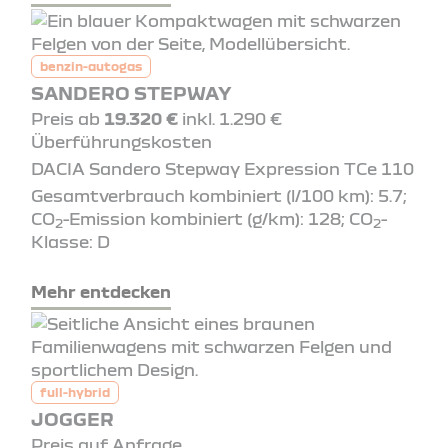
benzin-autogas
SANDERO STEPWAY
Preis ab
19.320 €
inkl. 1.290 €
Überführungskosten
DACIA Sandero Stepway Expression TCe 110
Gesamtverbrauch kombiniert (l/100 km): 5.7;
CO
-Emission kombiniert (g/km): 128; CO
-
2
2
Klasse: D
Mehr entdecken
full-hybrid
JOGGER
Preis auf Anfrage