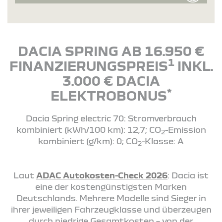
DACIA SPRING AB 16.950 €
1
FINANZIERUNGSPREIS
INKL.
3.000 € DACIA
*
ELEKTROBONUS
Dacia Spring electric 70: Stromverbrauch
kombiniert (kWh/100 km): 12,7; CO
-Emission
2
kombiniert (g/km): 0; CO
-Klasse: A
2
Laut
ADAC Autokosten-Check 2026
: Dacia ist
eine der kostengünstigsten Marken
Deutschlands. Mehrere Modelle sind Sieger in
ihrer jeweiligen Fahrzeugklasse und überzeugen
durch niedrige Gesamtkosten – von der